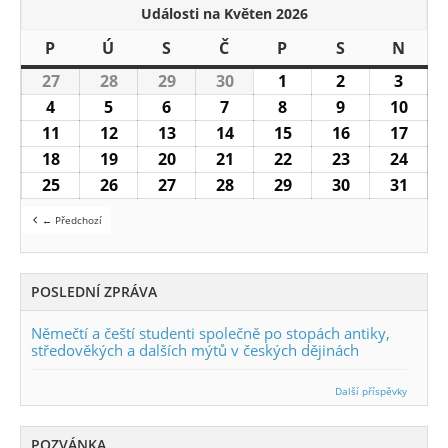
Události na Květen 2026
P
Pondělí
Ú
Úterý
S
Středa
Č
Čtvrtek
P
Pátek
S
Sobota
N
Nedě
27
27.4.2026
28
28.4.2026
29
29.4.2026
30
30.4.2026
1
1.5.2026
2
2.5.2026
3
3.5.2
4
4.5.2026
5
5.5.2026
6
6.5.2026
7
7.5.2026
8
8.5.2026
9
9.5.2026
10
10.5
11
11.5.2026
12
12.5.2026
13
13.5.2026
14
14.5.2026
15
15.5.2026
16
16.5.2026
17
17.5
18
18.5.2026
19
19.5.2026
20
20.5.2026
21
21.5.2026
22
22.5.2026
23
23.5.2026
24
24.5
25
25.5.2026
26
26.5.2026
27
27.5.2026
28
28.5.2026
29
29.5.2026
30
30.5.2026
31
31.5
← Předchozí
POSLEDNÍ ZPRÁVA
Němečtí a čeští studenti společně po stopách antiky,
středověkých a dalších mýtů v českých dějinách
Další příspěvky
POZVÁNKA