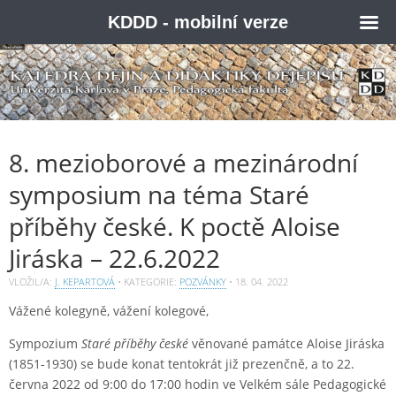
KDDD - mobilní verze
8. mezioborové a mezinárodní
symposium na téma Staré
příběhy české. K poctě Aloise
Jiráska – 22.6.2022
VLOŽIL/A:
J. KEPARTOVÁ
• KATEGORIE:
POZVÁNKY
•
18. 04. 2022
Vážené kolegyně, vážení kolegové,
Sympozium
Staré příběhy české
věnované památce Aloise Jiráska
(1851-1930) se bude konat tentokrát již prezenčně, a to 22.
června 2022 od 9:00 do 17:00 hodin ve Velkém sále Pedagogické