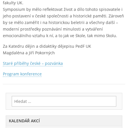
fakulty UK.
Symposium by mělo reflektovat život a dílo tohoto spisovatele i
jeho postavení v české společnosti a historické paměti. Zároveň
by se mělo zaměřit i na historickou beletrii a všechny další –
moderní prostředky poznávání minulosti a vytváření
emocionálního vztahu k ní, a to jak ve škole, tak mimo školu.
Za Katedru dějin a didaktiky dějepisu PedF UK
Magdaléna a Jiří Pokorných
Staré příběhy české – pozvánka
Program konference
Vyhledávání
KALENDÁŘ AKCÍ