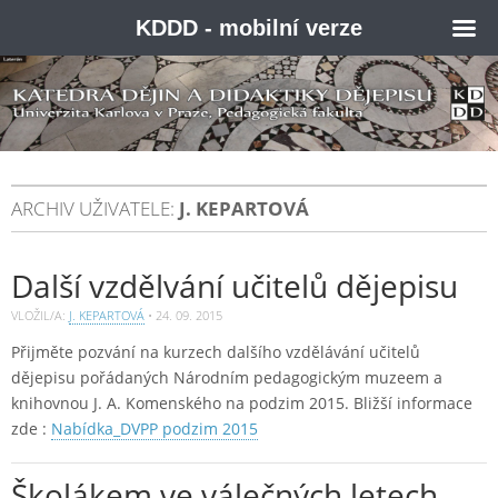
KDDD - mobilní verze
ARCHIV UŽIVATELE:
J. KEPARTOVÁ
Další vzdělvání učitelů dějepisu
VLOŽIL/A:
J. KEPARTOVÁ
•
24. 09. 2015
Přijměte pozvání na kurzech dalšího vzdělávání učitelů
dějepisu pořádaných Národním pedagogickým muzeem a
knihovnou J. A. Komenského na podzim 2015. Bližší informace
zde :
Nabídka_DVPP podzim 2015
Školákem ve válečných letech