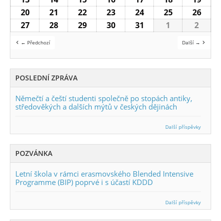
20
20.5.2024
21
21.5.2024
22
22.5.2024
23
23.5.2024
24
24.5.2024
25
25.5.2024
26
26.5
27
27.5.2024
28
28.5.2024
29
29.5.2024
30
30.5.2024
31
31.5.2024
1
1.6.2024
2
2.6.2
← Předchozí
Další →
POSLEDNÍ ZPRÁVA
Němečtí a čeští studenti společně po stopách antiky,
středověkých a dalších mýtů v českých dějinách
Další příspěvky
POZVÁNKA
Letní škola v rámci erasmovského Blended Intensive
Programme (BIP) poprvé i s účastí KDDD
Další příspěvky