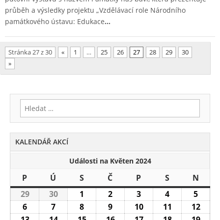
průběh a výsledky projektu „Vzdělávací role Národního
památkového ústavu: Edukace
…
Stránka 27 z 30
«
1
…
25
26
27
28
29
30
»
Vyhledávání
KALENDÁŘ AKCÍ
Události na Květen 2024
P
Pondělí
Ú
Úterý
S
Středa
Č
Čtvrtek
P
Pátek
S
Sobota
N
Nedě
29
29.4.2024
30
30.4.2024
1
1.5.2024
2
2.5.2024
3
3.5.2024
4
4.5.2024
5
5.5.2
6
6.5.2024
7
7.5.2024
8
8.5.2024
9
9.5.2024
10
10.5.2024
11
11.5.2024
12
12.5
13
13.5.2024
14
14.5.2024
15
15.5.2024
16
16.5.2024
17
17.5.2024
18
18.5.2024
19
19.5