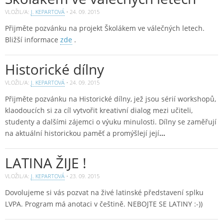
VLOŽIL/A:
J. KEPARTOVÁ
•
24. 09. 2015
Přijměte pozvánku na projekt Školákem ve válečných letech.
Bližší informace
zde
.
Historické dílny
VLOŽIL/A:
J. KEPARTOVÁ
•
24. 09. 2015
Přijměte pozvánku na Historické dílny, jež jsou sérií workshopů,
klaodoucích si za cíl vytvořit kreativní dialog mezi učiteli,
studenty a dalšími zájemci o výuku minulosti. Dílny se zaměřují
na aktuální historickou paměť a promýšlejí její
…
LATINA ŽIJE !
VLOŽIL/A:
J. KEPARTOVÁ
•
23. 09. 2015
Dovolujeme si vás pozvat na živé latinské představení splku
LVPA. Program má anotaci v češtině. NEBOJTE SE LATINY :-))