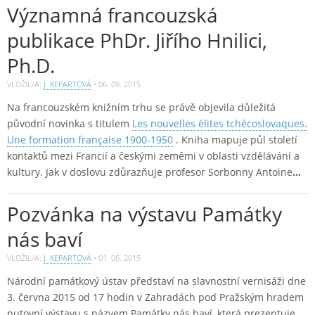
Významná francouzská
publikace PhDr. Jiřího Hnilici,
Ph.D.
VLOŽIL/A:
J. KEPARTOVÁ
•
06. 09. 2015
Na francouzském knižním trhu se právě objevila důležitá
původní novinka s titulem
Les nouvelles élites tchécoslovaques.
Une formation française 1900-1950
. Kniha mapuje půl století
kontaktů mezi Francií a českými zeměmi v oblasti vzdělávání a
kultury. Jak v doslovu zdůrazňuje profesor Sorbonny Antoine
…
Pozvánka na výstavu Památky
nás baví
VLOŽIL/A:
J. KEPARTOVÁ
•
01. 06. 2015
Národní památkový ústav představí na slavnostní vernisáži dne
3. června 2015 od 17 hodin v Zahradách pod Pražským hradem
putovní výstavu s názvem Památky nás baví, která prezentuje