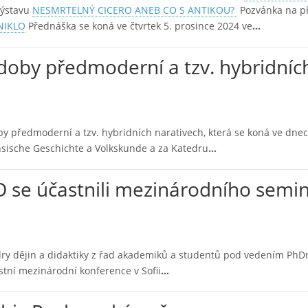
výstavu
NESMRTELNÝ CICERO ANEB CO S ANTIKOU?
Pozvánka na p
NIKLO
Přednáška se koná ve čtvrtek 5. prosince 2024 ve
…
 doby předmoderní a tzv. hybridníc
y předmoderní a tzv. hybridních narativech, která se koná ve dnec
ächsische Geschichte a Volkskunde a za Katedru
…
 se účastnili mezinárodního semi
dry dějin a didaktiky z řad akademiků a studentů pod vedením PhDr
stní mezinárodní konference v Sofii
…