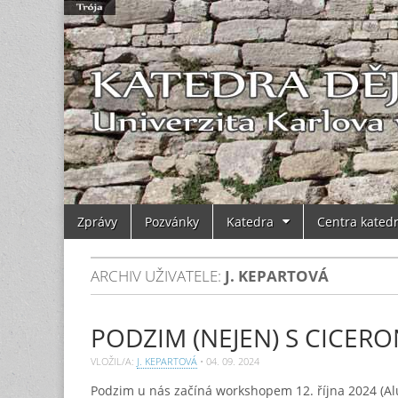
Main
Skip
Zprávy
Pozvánky
Katedra
Centra kated
to
menu
content
ARCHIV UŽIVATELE:
J. KEPARTOVÁ
PODZIM (NEJEN) S CICER
VLOŽIL/A:
J. KEPARTOVÁ
•
04. 09. 2024
Podzim u nás začíná workshopem 12. října 2024 (Alu