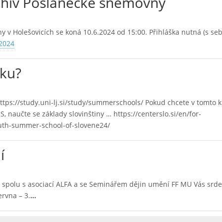
rchiv Poslanecké sněmovny
v Holešovicích se koná 10.6.2024 od 15:00. Přihláška nutná (s se
2024
sku?
z https://study.uni-lj.si/study/summerschools/ Pokud chcete v tomto 
aučte se základy slovinštiny … https://centerslo.si/en/for-
uth-summer-school-of-slovene24/
í
 ČR spolu s asociací ALFA a se Seminářem dějin umění FF MU Vás srd
ervna – 3.
…