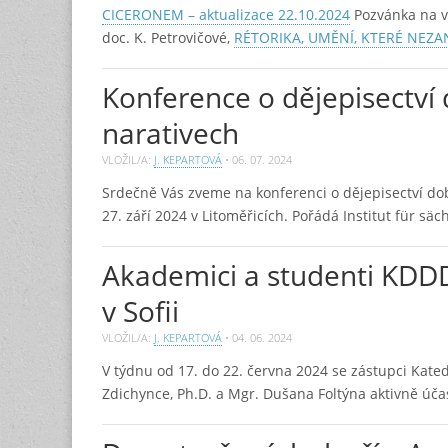
CICERONEM – aktualizace 22.10.2024
Pozvánka na 
doc. K. Petrovičové,
RÉTORIKA, UMĚNÍ, KTERÉ NEZA
Konference o dějepisectví
narativech
VLOŽIL/A:
J. KEPARTOVÁ
•
06. 07. 2024
Srdečně Vás zveme na konferenci o dějepisectví dob
27. září 2024 v Litoměřicích. Pořádá Institut für s
Akademici a studenti KDDD
v Sofii
VLOŽIL/A:
J. KEPARTOVÁ
•
04. 06. 2024
V týdnu od 17. do 22. června 2024 se zástupci Kate
Zdichynce, Ph.D. a Mgr. Dušana Foltýna aktivně úča