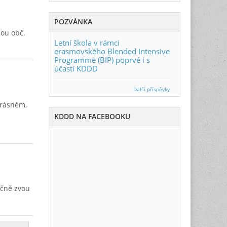
POZVÁNKA
bou obč.
Letní škola v rámci
erasmovského Blended Intensive
Programme (BIP) poprvé i s
účastí KDDD
Další příspěvky
krásném,
KDDD NA FACEBOOKU
ečně zvou