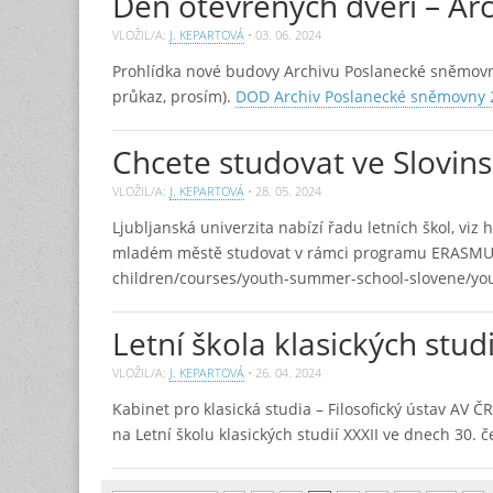
Den otevřených dveří – A
VLOŽIL/A:
J. KEPARTOVÁ
•
03. 06. 2024
Prohlídka nové budovy Archivu Poslanecké sněmovny 
průkaz, prosím).
DOD Archiv Poslanecké sněmovny 
Chcete studovat ve Slovin
VLOŽIL/A:
J. KEPARTOVÁ
•
28. 05. 2024
Ljubljanská univerzita nabízí řadu letních škol, vi
mladém městě studovat v rámci programu ERASMUS, n
children/courses/youth-summer-school-slovene/yo
Letní škola klasických studi
VLOŽIL/A:
J. KEPARTOVÁ
•
26. 04. 2024
Kabinet pro klasická studia – Filosofický ústav AV
na Letní školu klasických studií XXXII ve dnech 30. č