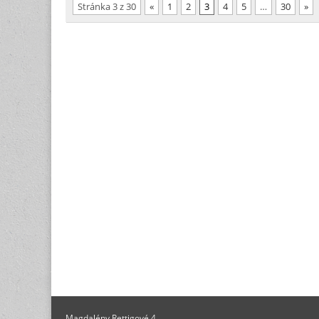
Stránka 3 z 30
«
1
2
3
4
5
…
30
»
Magdalény Rettigové 4