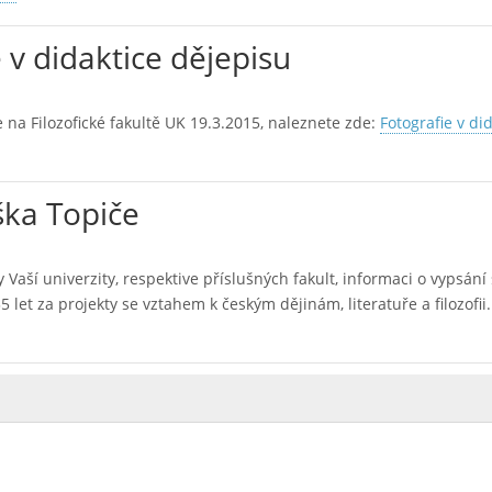
e v didaktice dějepisu
 na Filozofické fakultě UK 19.3.2015, naleznete zde:
Fotografie v di
ška Topiče
 Vaší univerzity, respektive příslušných fakult, informaci o vypsání 
et za projekty se vztahem k českým dějinám, literatuře a filozofii.