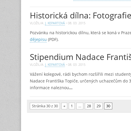
Historická dílna: Fotografi
VLOŽIL/A:
J. KEPARTOVÁ
•
08. 03. 2015
Pozvánku na historickou dílnu, která se koná v Praze
dějepisu
(PDF).
Stipendium Nadace Franti
VLOŽIL/A:
J. KEPARTOVÁ
•
08. 03. 2015
Vážení kolegové, rádi bychom rozšířili mezi studenty
Nadace Františka Topiče, určených uchazečům do 35 l
informace naleznou
…
Stránka 30 z 30
«
1
…
28
29
30