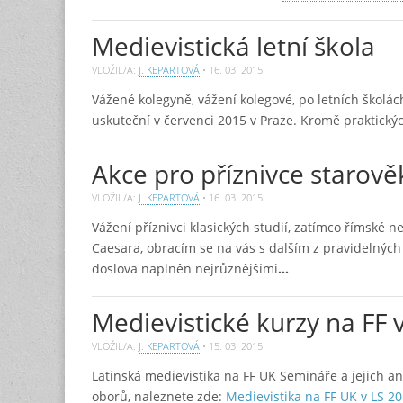
Medievistická letní škola
VLOŽIL/A:
J. KEPARTOVÁ
•
16. 03. 2015
Vážené kolegyně, vážení kolegové, po letních školách 
uskuteční v červenci 2015 v Praze. Kromě praktickýc
Akce pro příznivce starov
VLOŽIL/A:
J. KEPARTOVÁ
•
16. 03. 2015
Vážení příznivci klasických studií, zatímco římské n
Caesara, obracím se na vás s dalším z pravidelnýc
doslova naplněn nejrůznějšími
…
Medievistické kurzy na FF 
VLOŽIL/A:
J. KEPARTOVÁ
•
15. 03. 2015
Latinská medievistika na FF UK Semináře a jejich a
oborů, naleznete zde:
Medievistika na FF UK v LS 2