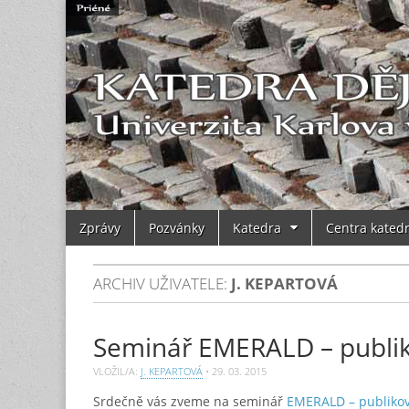
Main
Skip
Zprávy
Pozvánky
Katedra
Centra kated
to
menu
content
ARCHIV UŽIVATELE:
J. KEPARTOVÁ
Seminář EMERALD – publik
VLOŽIL/A:
J. KEPARTOVÁ
•
29. 03. 2015
Srdečně vás zveme na seminář
EMERALD – publikov