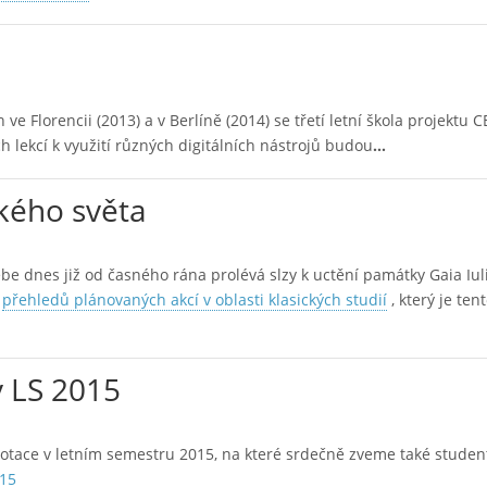
ve Florencii (2013) a v Berlíně (2014) se třetí letní škola projektu
h lekcí k využití různých digitálních nástrojů budou
…
ěkého světa
ebe dnes již od časného rána prolévá slzy k uctění památky Gaia Iul
h
přehledů plánovaných akcí v oblasti klasických studií
, který je ten
v LS 2015
notace v letním semestru 2015, na které srdečně zveme také studen
015