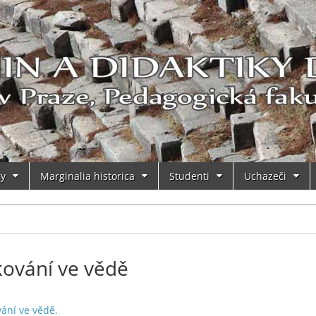
ry
Marginalia historica
Studenti
Uchazeči
ování ve vědě
ání ve vědě.