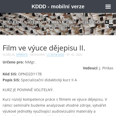
KDDD - mobilní verze
Film ve výuce dějepisu II.
VLOŽIL/A:
SPRÁVCE
• KATEGORIE:
LS 2019/2020
•
07. 02. 2020
Určeno pro:
NMgr.
Vedoucí:
J. Pinkas
Kód SIS:
OPND2D117B
Popis SIS:
Specializační didaktický kurz II A
KURZ JE POVINNĚ VOLITELNÝ.
Kurz rozvíjí kompetence práce s filmem ve výuce dějepisu. V
rámci semináře budeme analyzovat vhodné zdroje, vytvářet
výukové jednotky využívající audiovizuální materiály a