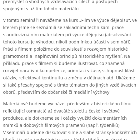
přemýšlet o vhodných vzdělávacích cílech a postupech
spojenými s užitím tohoto materiálu.
V tomto semináři navážeme na kurs „Film ve výuce dějepisu“, ve
kterém jsme se seznámili se základními technikami práce
s audiovizuálním materiálem při výuce dějepisu (absolvování
tohoto kursu je výhodou, nikoli podmínkou účasti v semináři).
Práci s filmem položíme do souvislostí s rozvojem historické
gramotnosti a naplňování principů historického myšlení. Na
příkladu práce s filmem si budeme ilustrovat, co znamená
rozvíjet narativní kompetence, orientaci v čase, schopnost klást
otázky, reflektovat kontinuitu a změnu v dějinách atd. Ukážeme
si také přesahy spojené s tímto tématem do jiných vzdělávacích
oborů, především do občanské či mediální výchovy.
Materiálově budeme vycházet především z historického filmu
reflektující osmnácté až dvacáté století z české i světové
produkce, ale dotkneme se i otázky využití dokumentárních
snímků a dobových filmových pramenů (např. týdeníků).
V semináři budeme diskutovat silné a slabé stránky konkrétních
titulů, či spíše konkrétních scén z těchto titulů a uvažovat o