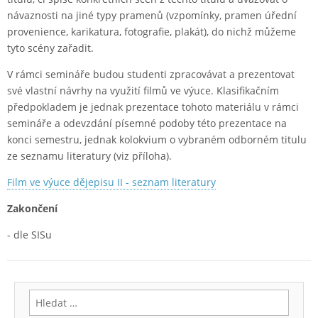
návaznosti na jiné typy pramenů (vzpomínky, pramen úřední
provenience, karikatura, fotografie, plakát), do nichž můžeme
tyto scény zařadit.
V rámci semináře budou studenti zpracovávat a prezentovat
své vlastní návrhy na využití filmů ve výuce. Klasifikačním
předpokladem je jednak prezentace tohoto materiálu v rámci
semináře a odevzdání písemné podoby této prezentace na
konci semestru, jednak kolokvium o vybraném odborném titulu
ze seznamu literatury (viz příloha).
Film ve výuce dějepisu II - seznam literatury
Zakončení
- dle SISu
Vyhledávání