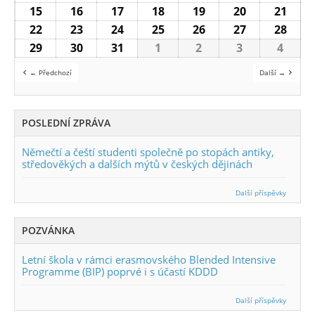
15
15.1.2024
16
16.1.2024
17
17.1.2024
18
18.1.2024
19
19.1.2024
20
20.1.2024
21
21.1
22
22.1.2024
23
23.1.2024
24
24.1.2024
25
25.1.2024
26
26.1.2024
27
27.1.2024
28
28.1
29
29.1.2024
30
30.1.2024
31
31.1.2024
1
1.2.2024
2
2.2.2024
3
3.2.2024
4
4.2.2
← Předchozí
Další →
POSLEDNÍ ZPRÁVA
Němečtí a čeští studenti společně po stopách antiky,
středověkých a dalších mýtů v českých dějinách
Další příspěvky
POZVÁNKA
Letní škola v rámci erasmovského Blended Intensive
Programme (BIP) poprvé i s účastí KDDD
Další příspěvky