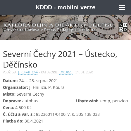
KDDD - mobilní verze
Severní Čechy 2021 – Ústecko,
Děčínsko
VLOŽIL/A:
J. KEPARTOVÁ
• KATEGORIE:
EXKURZE
•
31. 01. 2020
Datum:
24. – 28. srpna 2021
Organizátor:
J. Hnilica, P. Koura
Místo:
Severní Čechy
Doprava:
autobus
Ubytování:
kemp, penzion
Cena:
4 500 Kč
Č. účtu a var. s.:
85236011/0100, v. s. 335 138 038
Platba do:
30.4.2021