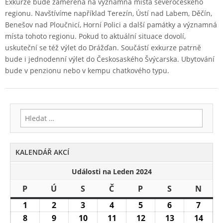
Exkurze bude zaměřená na významná místa severočeského
regionu. Navštívíme například Terezín, Ústí nad Labem, Děčín,
Benešov nad Ploučnicí, Horní Polici a další památky a významná
místa tohoto regionu. Pokud to aktuální situace dovolí,
uskuteční se též výlet do Drážďan. Součástí exkurze patrně
bude i jednodenní výlet do Českosaského Švýcarska. Ubytování
bude v penzionu nebo v kempu chatkového typu.
Vyhledávání
KALENDÁŘ AKCÍ
Události na Leden 2024
P
Pondělí
Ú
Úterý
S
Středa
Č
Čtvrtek
P
Pátek
S
Sobota
N
Nedě
1
1.1.2024
2
2.1.2024
3
3.1.2024
4
4.1.2024
5
5.1.2024
6
6.1.2024
7
7.1.2
8
8.1.2024
9
9.1.2024
10
10.1.2024
11
11.1.2024
12
12.1.2024
13
13.1.2024
14
14.1