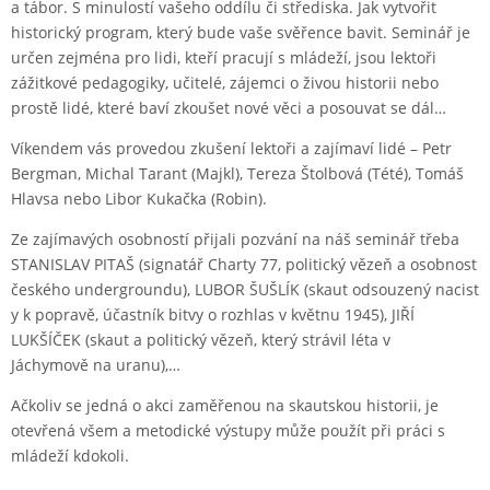
a tábor. S minulostí vašeho oddílu či střediska. Jak vytvořit
historický program, který bude vaše svěřence bavit. Seminář je
určen zejména pro lidi, kteří pracují s mládeží, jsou lektoři
zážitkové pedagogiky, učitelé, zájemci o živou historii nebo
prostě lidé, které baví zkoušet nové věci a posouvat se dál…
Víkendem vás provedou zkušení lektoři a zajímaví lidé – Petr
Bergman, Michal Tarant (Majkl), Tereza Štolbová (Tété), Tomáš
Hlavsa nebo Libor Kukačka (Robin).
Ze zajímavých osobností přijali pozvání na náš seminář třeba
STANISLAV PITAŠ (signatář Charty 77, politický vězeň a osobnost
českého undergroundu), LUBOR ŠUŠLÍK (skaut odsouzený nacist
y k popravě, účastník bitvy o rozhlas v květnu 1945), JIŘÍ
LUKŠÍČEK (skaut a politický vězeň, který strávil léta v
Jáchymově na uranu),…
Ačkoliv se jedná o akci zaměřenou na skautskou historii, je
otevřená všem a metodické výstupy může použít při práci s
mládeží kdokoli.