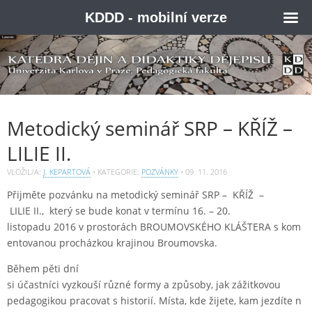
KDDD - mobilní verze
Metodický seminář SRP – KŘÍŽ –
LILIE II.
VLOŽIL/A:
J. KEPARTOVÁ
• KATEGORIE:
POZVÁNKY
•
09. 11. 2016
Přijměte pozvánku na metodický seminář SRP – KŘÍŽ –
LILIE II., který se bude konat v termínu 16. – 20.
listopadu 2016 v prostorách BROUMOVSKÉHO KLÁŠTERA s kom
entovanou procházkou krajinou Broumovska.
Během pěti dní
si účastníci vyzkouší různé formy a způsoby, jak zážitkovou
pedagogikou pracovat s historií. Místa, kde žijete, kam jezdíte n