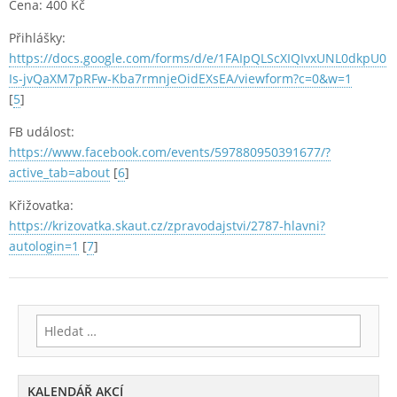
Cena: 400 Kč
Přihlášky:
https://docs.google.com/forms/d/e/1FAIpQLScXIQIvxUNL0dkpU0
Is-jvQaXM7pRFw-Kba7rmnjeOidEXsEA/viewform?c=0&w=1
[
5
]
FB událost:
https://www.facebook.com/events/597880950391677/?
active_tab=about
[
6
]
Křižovatka:
https://krizovatka.skaut.cz/zpravodajstvi/2787-hlavni?
autologin=1
[
7
]
Vyhledávání
KALENDÁŘ AKCÍ