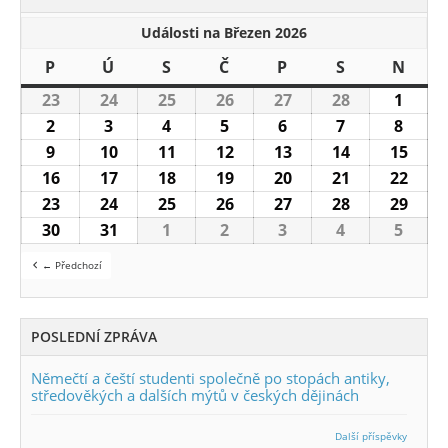
Události na Březen 2026
P
Pondělí
Ú
Úterý
S
Středa
Č
Čtvrtek
P
Pátek
S
Sobota
N
Nedě
23
23.2.2026
24
24.2.2026
25
25.2.2026
26
26.2.2026
27
27.2.2026
28
28.2.2026
1
1.3.2
2
2.3.2026
3
3.3.2026
4
4.3.2026
5
5.3.2026
6
6.3.2026
7
7.3.2026
8
8.3.2
9
9.3.2026
10
10.3.2026
11
11.3.2026
12
12.3.2026
13
13.3.2026
14
14.3.2026
15
15.3
16
16.3.2026
17
17.3.2026
18
18.3.2026
19
19.3.2026
20
20.3.2026
21
21.3.2026
22
22.3
23
23.3.2026
24
24.3.2026
25
25.3.2026
26
26.3.2026
27
27.3.2026
28
28.3.2026
29
29.3
30
30.3.2026
31
31.3.2026
1
1.4.2026
2
2.4.2026
3
3.4.2026
4
4.4.2026
5
5.4.2
← Předchozí
POSLEDNÍ ZPRÁVA
Němečtí a čeští studenti společně po stopách antiky,
středověkých a dalších mýtů v českých dějinách
Další příspěvky