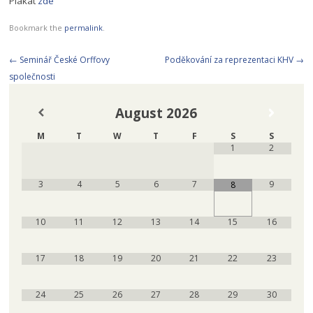
Plakát
zde
Bookmark the
permalink
.
Post
←
Seminář České Orffovy
Poděkování za reprezentaci KHV
→
navigation
společnosti
August
2026
M
T
W
T
F
S
S
1
2
3
4
5
6
7
9
8
10
11
12
13
14
15
16
17
18
19
20
21
22
23
24
25
26
27
28
29
30