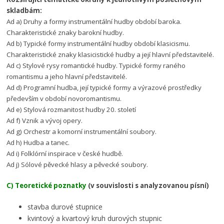
skladbám:
Ad a) Druhy a formy instrumentální hudby období baroka.
Charakteristické znaky barokní hudby.
Ad b) Typické formy instrumentální hudby období klasicismu.
Charakteristické znaky klasicistické hudby a její hlavní představitelé.
Ad c) Stylové rysy romantické hudby. Typické formy raného
romantismu a jeho hlavní představitelé.
Ad d) Programní hudba, její typické formy a výrazové prostředky
především v období novoromantismu.
Ad e) Stylová rozmanitost hudby 20. století
Ad f) Vznik a vývoj opery.
Ad g) Orchestr a komorní instrumentální soubory.
Ad h) Hudba a tanec.
Ad i) Folklórní inspirace v české hudbě.
Ad j) Sólové pěvecké hlasy a pěvecké soubory.
C) Teoretické poznatky
(v souvislosti s analyzovanou písní)
stavba durové stupnice
kvintový a kvartový kruh durových stupnic