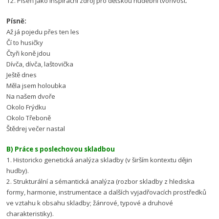
12. Píseň jako inspirační zdroj pro dětskou hudební tvořivost.
Písně:
Až já pojedu přes ten les
Čí to husičky
Čtyři koně jdou
Dívča, dívča, laštovička
Ještě dnes
Měla jsem holoubka
Na našem dvoře
Okolo Frýdku
Okolo Třeboně
Štědrej večer nastal
B) Práce s poslechovou skladbou
1. Historicko genetická analýza skladby (v širším kontextu dějin
hudby).
2. Strukturální a sémantická analýza (rozbor skladby z hlediska
formy, harmonie, instrumentace a dalších vyjadřovacích prostředků
ve vztahu k obsahu skladby; žánrové, typové a druhové
charakteristiky).