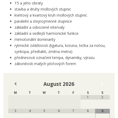
T5 a jeho obraty
stavba a druhy mollových stupnic
kvintový a kvartový kruh mollových stupnic
paralelní a stejnojmenné stupnice
základní a odvozené intervaly
základní a vedlejší harmonické funkce
mimotonální dominanty
rytmické zvláštnosti (ligatura, koruna, tečka za notou,
synkopa, předtaktí, změna metra)
přednesová označení tempa, dynamiky, výrazu
zákonitosti malých písňových forem
August
2026
M
T
W
T
F
S
S
1
2
3
4
5
6
7
8
9