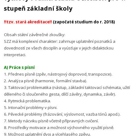
stupeň základní školy
!!tzv. stará akreditace!!
(započaté studium do r. 2018)
Obsah státní závěrečné zkoušky:
SZZ má komplexní charakter: zahrnuje uplatnění poznatků a
dovedností ze všech disciplín a vyúsťuje v jejich didaktickou
interpretaci.
A) Práce s písní
1. Přednes písně (zpěv, nástrojový doprovod, transpozice).
2. Analýza písně (harmonie, formální stavba).
3. Taktovací problematika (nástup, základní taktovací schémata, užití
děleného či sloučeného gesta, dílčí závěry, dynamika, závěr).
4. Rytmická problematika.
5. Intonační problémy v písni.
6. Pěvecké problémy (frázování, výslovnost, vazba tónů apod.).
7. Metody nácviku písně včetně přípravných cvičení.
8. Prostředky motivace a možnost výchovného využití písně.
9. Možnost uplatnění dvoj a vícehlasého zpěvu.