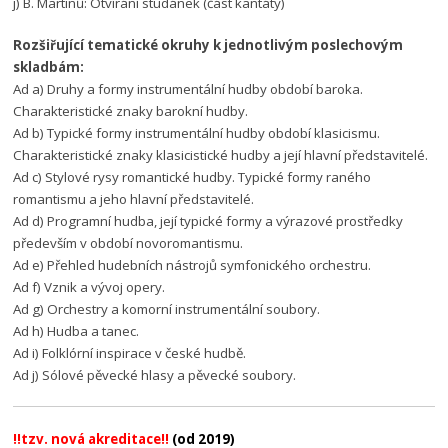
j) B. Martinů: Otvírání studánek (část kantáty)
Rozšiřující tematické okruhy k jednotlivým poslechovým
skladbám:
Ad a) Druhy a formy instrumentální hudby období baroka.
Charakteristické znaky barokní hudby.
Ad b) Typické formy instrumentální hudby období klasicismu.
Charakteristické znaky klasicistické hudby a její hlavní představitelé.
Ad c) Stylové rysy romantické hudby. Typické formy raného
romantismu a jeho hlavní představitelé.
Ad d) Programní hudba, její typické formy a výrazové prostředky
především v období novoromantismu.
Ad e) Přehled hudebních nástrojů symfonického orchestru.
Ad f) Vznik a vývoj opery.
Ad g) Orchestry a komorní instrumentální soubory.
Ad h) Hudba a tanec.
Ad i) Folklórní inspirace v české hudbě.
Ad j) Sólové pěvecké hlasy a pěvecké soubory.
!!tzv. nová akreditace!!
(od 2019)