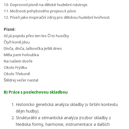
10. Doprovod písně na dětské hudební nástroje.
11. Možnosti pohybového projevu k písni.
12. Píseň jako inspirační zdroj pro dětskou hudební tvořivost.
Písně:
Až já pojedu přes ten les Čí to husičky
Čtyři koně jdou
Dívča, dívča, laštovička Ještě dnes
Měla jsem holoubka
Na našem dvoře
Okolo Frýdku
Okolo Třeboně
Štědrej večer nastal
B) Práce s poslechovou skladbou
Historicko genetická analýza skladby (v širším kontextu
dějin hudby).
Strukturální a sémantická analýza (rozbor skladby z
hlediska formy, harmonie, instrumentace a dalších