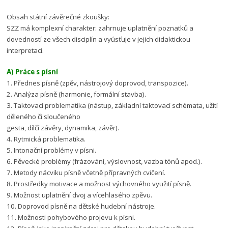
Obsah státní závěrečné zkoušky:
SZZ má komplexní charakter: zahrnuje uplatnění poznatků a
dovedností ze všech disciplín a vyúsťuje v jejich didaktickou
interpretaci.
A) Práce s písní
1. Přednes písně (zpěv, nástrojový doprovod, transpozice).
2. Analýza písně (harmonie, formální stavba).
3. Taktovací problematika (nástup, základní taktovací schémata, užití
děleného či sloučeného
gesta, dílčí závěry, dynamika, závěr).
4. Rytmická problematika.
5. Intonační problémy v písni.
6. Pěvecké problémy (frázování, výslovnost, vazba tónů apod.).
7. Metody nácviku písně včetně přípravných cvičení.
8. Prostředky motivace a možnost výchovného využití písně.
9. Možnost uplatnění dvoj a vícehlasého zpěvu.
10. Doprovod písně na dětské hudební nástroje.
11. Možnosti pohybového projevu k písni.