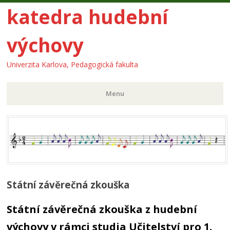
katedra hudební
výchovy
Univerzita Karlova, Pedagogická fakulta
Menu
Skip
to
content
Státní závěrečná zkouška
Státní závěrečná zkouška z hudební
výchovy v rámci studia Učitelství pro 1.