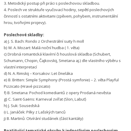
3. Metodický postup při práci s poslechovou skladbou.
4. Poslech ve struktuře vyučovací hodiny, sepětí poslechových
činností s ostatními aktivitami (zpěvem, pohybem, instrumentální
hrou, tvořivými projevy).
Poslechové skladby:
a) J. S. Bach: Rondo z Orchestrální suity h moll
b) W. A. Mozart: Malá noční hudba ( 1. věta)
c) Drobná romantická klavírní či houslová skladba (Schubert,
Schumann, Chopin, Čajkovskij, Smetana aj.) dle vlastního výběru s
vlastní interpretací
d) N. A. Rimskij – Korsakov: Let čmeláka
e) B. Britten: Simple Symphony (Prostá symfonie) – 2. věta Playful
Pizzicato (Hravé pizzicato)
f) B. Smetana: Pochod komediantů z opery Prodaná nevěsta
g) C. Saint-Saëns: Karneval zvířat (Slon, Labuť)
h) J. Suk: Sousedská
i) L. Janáček: Pilky z Lašských tanců
j) B. Martinů: Otvírání studánek (část kantáty)
Rozšiřující tematické okruhy k jednotlivým poslechovým