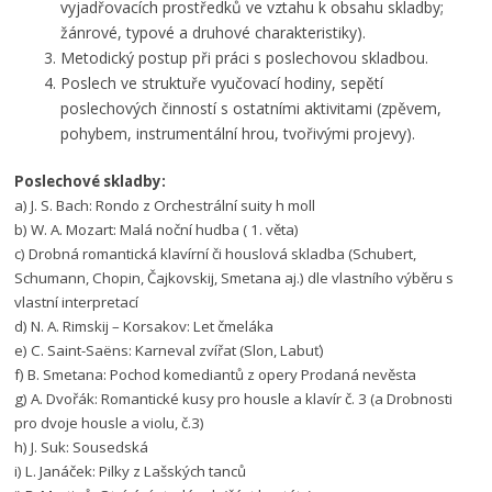
vyjadřovacích prostředků ve vztahu k obsahu skladby;
žánrové, typové a druhové charakteristiky).
Metodický postup při práci s poslechovou skladbou.
Poslech ve struktuře vyučovací hodiny, sepětí
poslechových činností s ostatními aktivitami (zpěvem,
pohybem, instrumentální hrou, tvořivými projevy).
Poslechové skladby:
a) J. S. Bach: Rondo z Orchestrální suity h moll
b) W. A. Mozart: Malá noční hudba ( 1. věta)
c) Drobná romantická klavírní či houslová skladba (Schubert,
Schumann, Chopin, Čajkovskij, Smetana aj.) dle vlastního výběru s
vlastní interpretací
d) N. A. Rimskij – Korsakov: Let čmeláka
e) C. Saint-Saëns: Karneval zvířat (Slon, Labuť)
f) B. Smetana: Pochod komediantů z opery Prodaná nevěsta
g) A. Dvořák: Romantické kusy pro housle a klavír č. 3 (a Drobnosti
pro dvoje housle a violu, č.3)
h) J. Suk: Sousedská
i) L. Janáček: Pilky z Lašských tanců