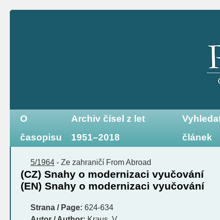
O
Archiv čísel z let
Vyhleda
časopisu
1951–2018
článek
5/1964
-
Ze zahraničí
From Abroad
(CZ) Snahy o modernizaci vyučování
(EN) Snahy o modernizaci vyučování
Strana / Page:
624-634
Autor / Author:
Kraus, V.