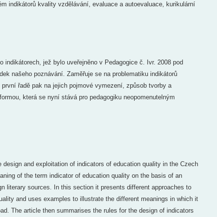
ém indikátorů kvality vzdělávání, evaluace a autoevaluace, kurikulární
 indikátorech, jež bylo uveřejněno v Pedagogice č. Ivr. 2008 pod
dek našeho poznávání. Zaměřuje se na problematiku indikátorů
 v první řadě pak na jejich pojmové vymezení, způsob tvorby a
reformou, která se nyní stává pro pedagogiku neopomenutelným
 design and exploitation of indicators of education quality in the Czech
aning of the term indicator of education quality on the basis of an
n literary sources. In this section it presents different approaches to
uality and uses examples to illustrate the different meanings in which it
ad. The article then summarises the rules for the design of indicators