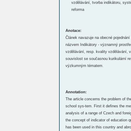
vzdělávání, tvorba indikátoru, syst
reforma
Anotace:
Článek navazuje na obecné pojednání o
názvem Indikátory - významný prostře
vzdělávání, resp. kvality vzdělávání,
souvislost se současnou kurikulární 
výzkumným tématem.
Annotation:
The article concerns the problem of the
school sys-tem. First it defines the me
analysis of a range of Czech and foreig
the concept of indicator of education q
has been used in this country and abro