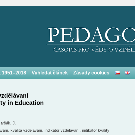
et 1951–2018
Vyhledat článek
Zásady cookies
 vzdělávaní
ity in Education
aršák, J.
ání, kvalita vzdělávání, indikátor vzdělávání, indikátor kvality