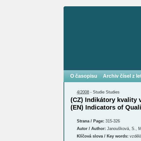
O časopisu
Archiv čísel z l
4/2008
-
Studie
Studies
(CZ) Indikátory kvality
(EN) Indicators of Qual
Strana / Page:
315-326
Autor / Author:
Janoušková, S., M
Klíčová slova / Key words:
vzděláv