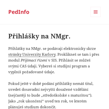
PedInfo
MENU
A
WIDGETY
Přihlášky na NMgr.
Přihlášky na NMgr. se podávají elektronicky skrze
stránky Univerzity Karlovy
. Proklikneš se tam i přes
modul
Přijímací řízení
v SIS. Přihlásit se můžeš
svými CAS údaji. Vybereš si studijní program a
vyplníš požadované údaje.
Pokud ještě v době podání přihlášky nemáš titul,
uvedeš dosavadní nejvyšší dosažené vzdělání
(nejčastěji to bude „středoškolské s maturitou“).
Jako „rok ukončení“ uveď ten rok, ve kterém
plánuješ studium dokončit.