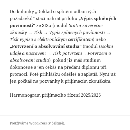
Do kolonky „Doklad o splnění odborných
požadavků“ stačí nahrát přílohu
„Výpis splněných
povinností“
ze SISu (modul
Státní závěrečné
zkoušky →
Tisk →
Výpis splněných povinností →
Tisk výpisu s elektronickým certifikátem
) nebo
„Potvrzení o absolvování studia“
(modul
Osobní
údaje a nastavení →
Tisk potvrzení→
Potvrzení o
absolvování studia
), pokud již máš studium
dokončené a jen čekáš na předání diplomu při
promoci. Poté přihlášku odešleš a zaplatíš. Nyní už
jen počkáš na pozvánky k
přijímacím zkouškám
.
Harmonogram přijímacího řízení 2025/2026
Používáme WordPress (v češtině).