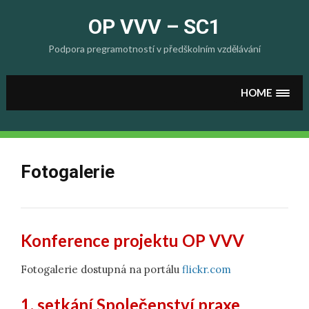
Skip
to
OP VVV – SC1
content
Podpora pregramotností v předškolním vzdělávání
HOME
Fotogalerie
Konference projektu OP VVV
Fotogalerie dostupná na portálu
flickr.com
1. setkání Společenství praxe