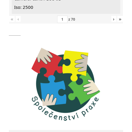
Iso: 2500
«
‹
›
»
z
70