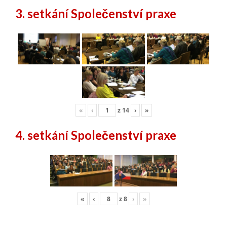
3. setkání Společenství praxe
«
‹
z
14
›
»
4. setkání Společenství praxe
«
‹
z
8
›
»