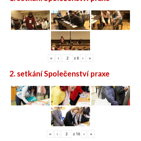
«
‹
z
6
›
»
2. setkání Společenství praxe
«
‹
z
16
›
»