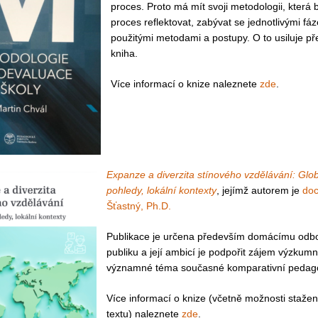
proces. Proto má mít svoji metodologii, která 
proces reflektovat, zabývat se jednotlivými fá
použitými metodami a postupy. O to usiluje p
kniha.
Více informací o knize naleznete
zde
.
Expanze a diverzita stínového vzdělávání: Glob
pohledy, lokální kontexty
, jejímž autorem je
doc
Šťastný, Ph.D.
Publikace je určena především domácímu od
publiku a její ambicí je podpořit zájem výzkumn
významné téma současné komparativní pedago
Více informací o knize (včetně možnosti stažen
textu) naleznete
zde
.