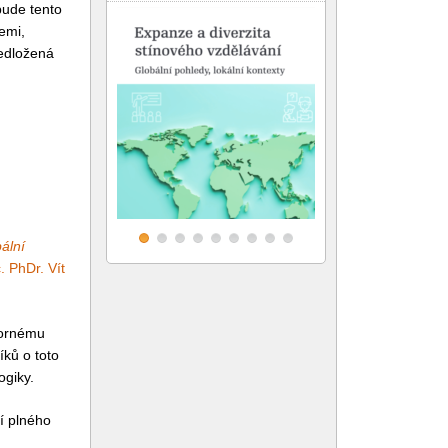
bude tento
zemi,
ředložená
ální
. PhDr. Vít
bornému
íků o toto
giky.
í plného