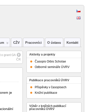
ium
CŽV
Pracovníci
O ústavu
Kontakt
Aktivity a projekty
 o grant GA
ČR
Časopis Orbis Scholae
Odborné semináře ÚVRV
Publikace pracovníků ÚVRV
Příspěvky v časopisech
torem je
Knižní publikace
Výběr z knižních publikací
acionální
pracovníků ÚVRV