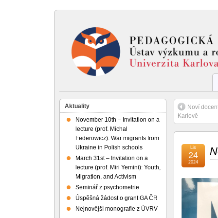
Aktuality
Noví docen
Karlově
November 10th – Invitation on a
lecture (prof. Michal
Federowicz): War migrants from
Ukraine in Polish schools
Lis
N
24
March 31st – Invitation on a
2024
lecture (prof. Miri Yemini): Youth,
Migration, and Activism
Seminář z psychometrie
Úspěšná žádost o grant GA ČR
Nejnovější monografie z ÚVRV