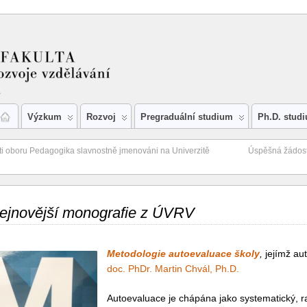
Výzkum
Rozvoj
Pregraduální studium
Ph.D. stud
ti oboru Pedagogika slavnostně jmenováni na Univerzitě
Úspěšná žádost
ejnovější monografie z ÚVRV
Metodologie autoevaluace školy
,
jejímž au
doc. PhDr. Martin Chvál, Ph.D.
Autoevaluace je chápána jako systematický, r