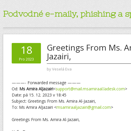
Podvodné e-maily, phishing a 
Greetings From Ms. Am
18
Jazairi,
Pro 2023
by
Veselá Eva
———- Forwarded message ———
Od:
Ms Amira AlJazairi
<
support@mail.msamiraal.ladesk.com
>
Date: pá 15. 12. 2023 v 18:45
Subject: Greetings From Ms. Amira Al-Jazairi,
To: Ms Amira AlJazairi <
msamiraaljazairi@gmail.com
>
Greetings From Ms. Amira Al-Jazairi,