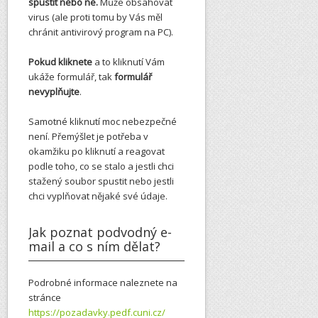
spustit nebo ne.
Může obsahovat
virus (ale proti tomu by Vás měl
chránit antivirový program na PC).
Pokud kliknete
a to kliknutí Vám
ukáže formulář, tak
formulář
nevyplňujte
.
Samotné kliknutí moc nebezpečné
není. Přemýšlet je potřeba v
okamžiku po kliknutí a reagovat
podle toho, co se stalo a jestli chci
stažený soubor spustit nebo jestli
chci vyplňovat nějaké své údaje.
Jak poznat podvodný e-
mail a co s ním dělat?
Podrobné informace naleznete na
stránce
https://pozadavky.pedf.cuni.cz/