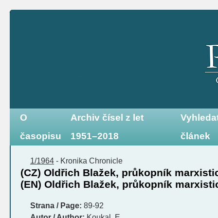
O
Archiv čísel z let
Vyhleda
časopisu
1951–2018
článek
1/1964
-
Kronika
Chronicle
(CZ) Oldřich Blažek, průkopník marxist
(EN) Oldřich Blažek, průkopník marxist
Strana / Page:
89-92
Autor / Author:
Koukal, E.