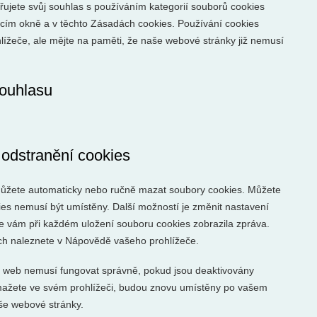
adřujete svůj souhlas s používáním kategorií souborů cookies
ím okně a v těchto Zásadách cookies. Používání cookies
ížeče, ale mějte na paměti, že naše webové stránky již nemusí
souhlasu
 odstranění cookies
můžete automaticky nebo ručně mazat soubory cookies. Můžete
kies nemusí být umístěny. Další možností je změnit nastavení
se vám při každém uložení souboru cookies zobrazila zpráva.
ch naleznete v Nápovědě vašeho prohlížeče.
 web nemusí fungovat správně, pokud jsou deaktivovány
mažete ve svém prohlížeči, budou znovu umístěny po vašem
še webové stránky.