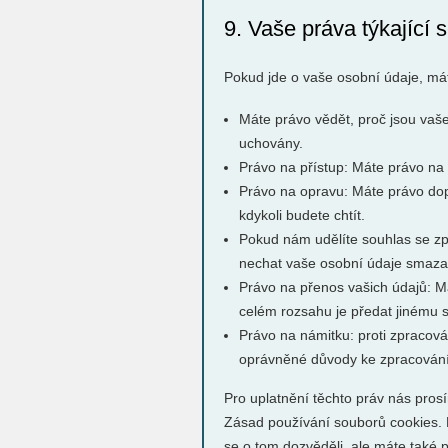
9. Vaše práva týkající 
Pokud jde o vaše osobní údaje, mát
Máte právo vědět, proč jsou vaše
uchovány.
Právo na přístup: Máte právo na
Právo na opravu: Máte právo dopl
kdykoli budete chtít.
Pokud nám udělíte souhlas se zp
nechat vaše osobní údaje smaza
Právo na přenos vašich údajů: M
celém rozsahu je předat jinému s
Právo na námitku: proti zpracová
oprávněné důvody ke zpracování
Pro uplatnění těchto práv nás prosí
Zásad používání souborů cookies. M
se o tom dozvěděli, ale máte také 