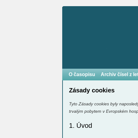
O časopisu
Archiv čísel z l
Zásady cookies
Tyto Zásady cookies byly naposledy
trvalým pobytem v Evropském hosp
1. Úvod