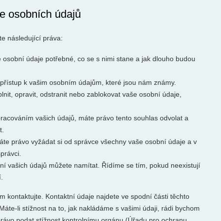
se osobních údajů
e následující práva:
 osobní údaje potřebné, co se s nimi stane a jak dlouho budou
 přístup k vašim osobním údajům, které jsou nám známy.
nit, opravit, odstranit nebo zablokovat vaše osobní údaje,
racováním vašich údajů, máte právo tento souhlas odvolat a
t.
áte právo vyžádat si od správce všechny vaše osobní údaje a v
právci.
ní vašich údajů můžete namítat. Řídíme se tím, pokud neexistují
.
m kontaktujte. Kontaktní údaje najdete ve spodní části těchto
áte-li stížnost na to, jak nakládáme s vašimi údaji, rádi bychom
právo podat stížnost kontrolnímu orgánu (Úřadu pro ochranu