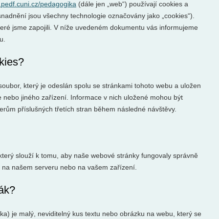
s.pedf.cuni.cz/pedagogika
(dále jen „web“) používají cookies a
 usnadnění jsou všechny technologie označovány jako „cookies“).
, které jsme zapojili. V níže uvedeném dokumentu vás informujeme
u.
kies?
oubor, který je odeslán spolu se stránkami tohoto webu a uložen
 nebo jiného zařízení. Informace v nich uložené mohou být
rům příslušných třetích stran během následné návštěvy.
který slouží k tomu, aby naše webové stránky fungovaly správně
ěn na našem serveru nebo na vašem zařízení.
ják?
) je malý, neviditelný kus textu nebo obrázku na webu, který se