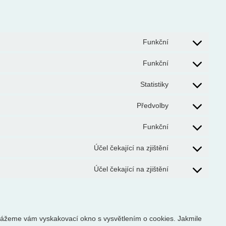
Funkční
Funkční
Statistiky
Předvolby
Funkční
Účel čekající na zjištění
Účel čekající na zjištění
kážeme vám vyskakovací okno s vysvětlením o cookies. Jakmile