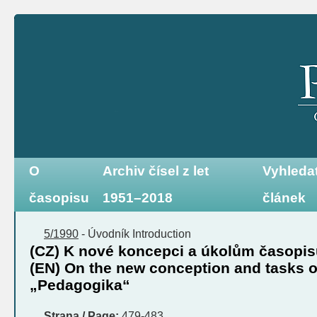
O
Archiv čísel z let
Vyhleda
časopisu
1951–2018
článek
5/1990
-
Úvodník
Introduction
(CZ) K nové koncepci a úkolům časopi
(EN) On the new conception and tasks 
„Pedagogika“
Strana / Page:
479-483