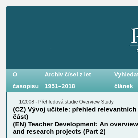
O
Archiv čísel z let
Vyhleda
časopisu
1951–2018
článek
1/2008
-
Přehledová studie
Overview Study
(CZ) Vývoj učitele: přehled relevantních
část)
(EN) Teacher Development: An overview 
and research projects (Part 2)