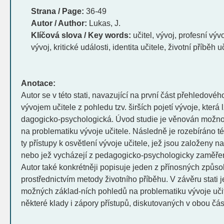
Strana / Page:
36-49
Autor / Author:
Lukas, J.
Klíčová slova / Key words:
učitel, vývoj, profesní výv
vývoj, kritické události, identita učitele, životní příběh u
Anotace:
Autor se v této stati, navazující na první část přehledové
vývojem učitele z pohledu tzv. širších pojetí vývoje, která 
dagogicko-psychologická. Úvod studie je věnován možno
na problematiku vývoje učitele. Následně je rozebíráno té
ty přístupy k osvětlení vývoje učitele, jež jsou založeny na
nebo jež vycházejí z pedagogicko-psychologicky zaměřen
Autor také konkrétněji popisuje jeden z přínosných způso
prostřednictvím metody životního příběhu. V závěru stati
možných základ-ních pohledů na problematiku vývoje učite
některé klady i zápory přístupů, diskutovaných v obou čá