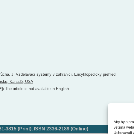
růcha, J. Vzdělávací systémy v zahraničí. Encyklopedický přehled
onsku, Kanadě, USA
F]:
The article is not available in English.
Aby bylo pro
většina web
-3815 (Print), ISSN 2336-2189 (Online)
Uchovávají v