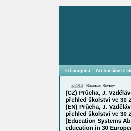
O časopisu
Archiv čísel z l
2/2018
-
Recenze
Review
(CZ) Průcha, J. Vzdělá
přehled školství ve 30
(EN) Průcha, J. Vzdělá
přehled školství ve 30
[Education Systems Ab
education in 30 Europe