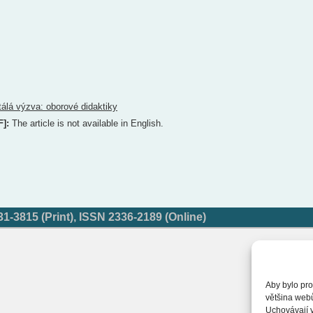
tálá výzva: oborové didaktiky
F]:
The article is not available in English.
-3815 (Print), ISSN 2336-2189 (Online)
Aby bylo pro
většina web
Uchovávají v