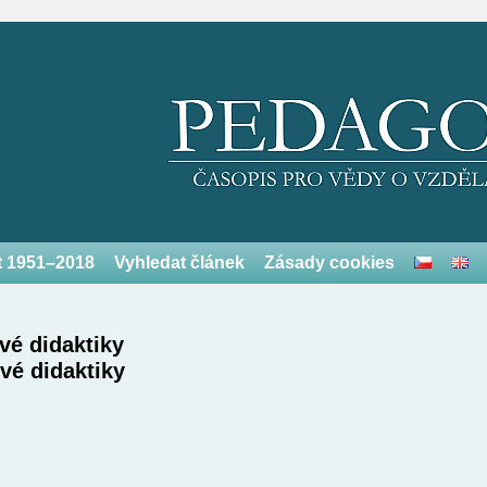
et 1951–2018
Vyhledat článek
Zásady cookies
vé didaktiky
vé didaktiky