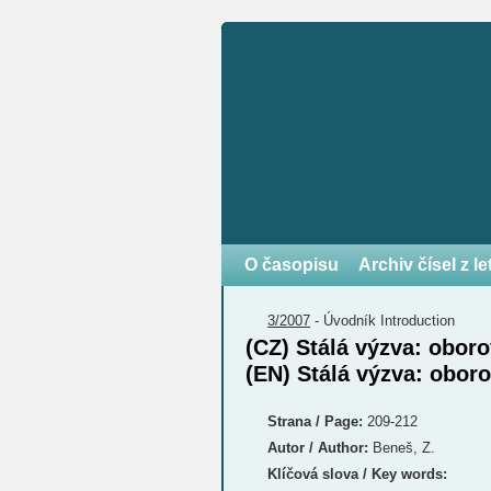
O časopisu
Archiv čísel z l
3/2007
-
Úvodník
Introduction
(CZ) Stálá výzva: oboro
(EN) Stálá výzva: oboro
Strana / Page:
209-212
Autor / Author:
Beneš, Z.
Klíčová slova / Key words: