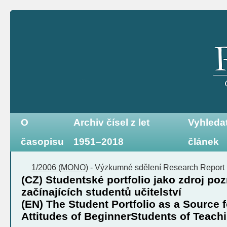
O
Archiv čísel z let
Vyhleda
časopisu
1951–2018
článek
1/2006 (MONO)
-
Výzkumné sdělení
Research Report
(CZ) Studentské portfolio jako zdroj po
začínajících studentů učitelství
(EN) The Student Portfolio as a Source 
Attitudes of BeginnerStudents of Teach