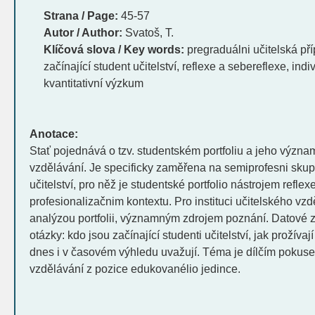
Strana / Page:
45-57
Autor / Author:
Svatoš, T.
Klíčová slova / Key words:
pregraduálni učitelská pří
začínající student učitelství, reflexe a sebereflexe, indiv
kvantitativní výzkum
Anotace:
Stať pojednává o tzv. studentském portfoliu a jeho význa
vzdělávání. Je specificky zaměřena na semiprofesni skup
učitelství, pro něž je studentské portfolio nástrojem reflex
profesionalizačnim kontextu. Pro instituci učitelského vzd
analýzou portfolii, významným zdrojem poznání. Datové 
otázky: kdo jsou začínající studenti učitelství, jak prožívaj
dnes i v časovém výhledu uvažují. Téma je dílčím pokuse
vzdělávání z pozice edukovanélio jedince.