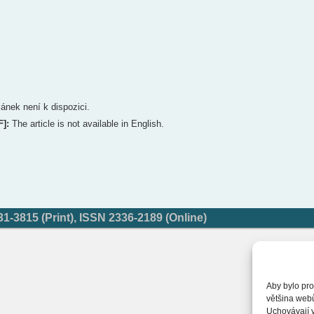
lánek není k dispozici.
F]:
The article is not available in English.
-3815 (Print), ISSN 2336-2189 (Online)
Aby bylo pro
většina web
Uchovávají v