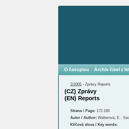
O časopisu
Archiv čísel z l
2/2005
-
Zprávy
Reports
(CZ) Zprávy
(EN) Reports
Strana / Page:
172-180
Autor / Author:
Walterová, E., Sed
Klíčová slova / Key words: