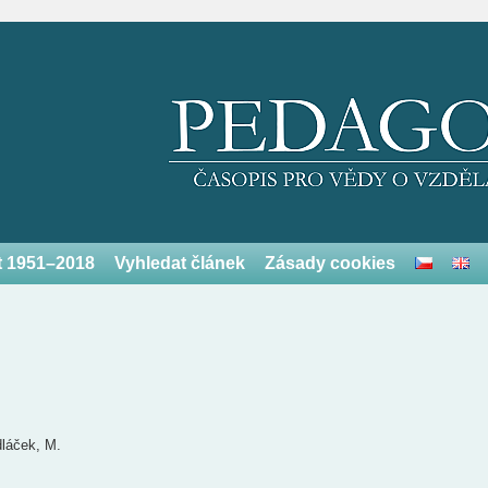
et 1951–2018
Vyhledat článek
Zásady cookies
láček, M.