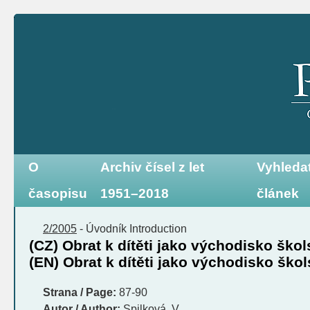
O
Archiv čísel z let
Vyhleda
časopisu
1951–2018
článek
2/2005
-
Úvodník
Introduction
(CZ) Obrat k dítěti jako východisko ško
(EN) Obrat k dítěti jako východisko ško
Strana / Page:
87-90
Autor / Author:
Spilková, V.