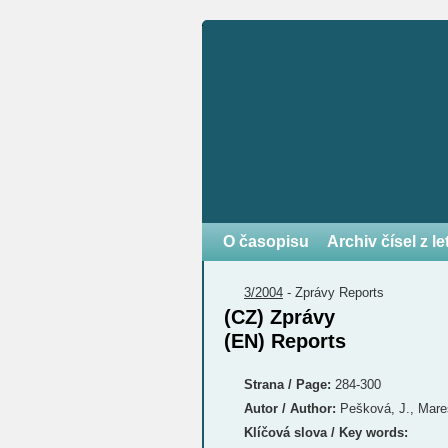
O časopisu
Archiv čísel z l
3/2004
-
Zprávy
Reports
(CZ) Zprávy
(EN) Reports
Strana / Page:
284-300
Autor / Author:
Pešková, J., Mareš
Klíčová slova / Key words: