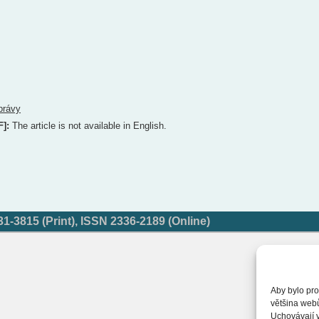
právy
F]:
The article is not available in English.
-3815 (Print), ISSN 2336-2189 (Online)
Aby bylo pro
většina web
Uchovávají v