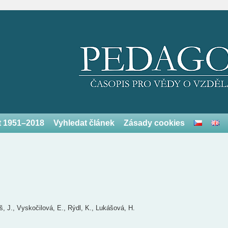
et 1951–2018
Vyhledat článek
Zásady cookies
, J., Vyskočilová, E., Rýdl, K., Lukášová, H.