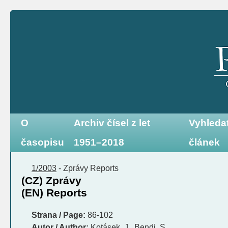
O
Archiv čísel z let
Vyhleda
časopisu
1951–2018
článek
1/2003
-
Zprávy
Reports
(CZ) Zprávy
(EN) Reports
Strana / Page:
86-102
Autor / Author:
Kotásek, J., Bendi, S.