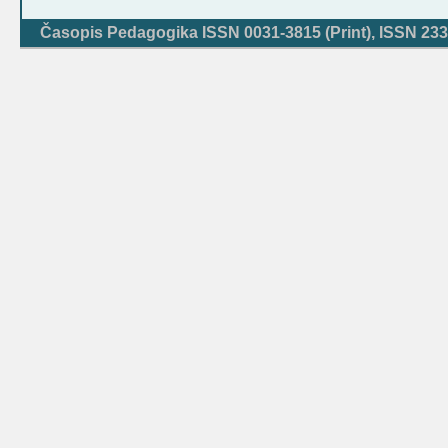
Časopis Pedagogika ISSN 0031-3815 (Print), ISSN 233