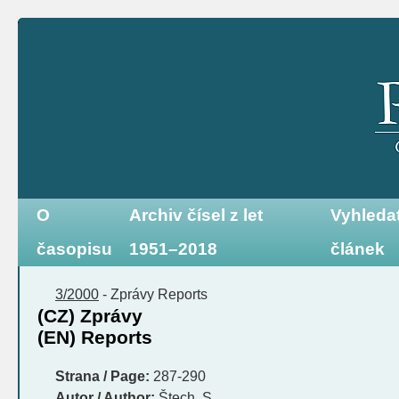
O
Archiv čísel z let
Vyhleda
časopisu
1951–2018
článek
3/2000
-
Zprávy
Reports
(CZ) Zprávy
(EN) Reports
Strana / Page:
287-290
Autor / Author:
Štech, S.