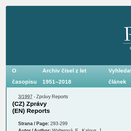
O
Archiv čísel z let
Vyhleda
časopisu
1951–2018
článek
3/1997
-
Zprávy
Reports
(CZ) Zprávy
(EN) Reports
Strana / Page:
293-299
Autor / Author:
Walterová, E., Kalous, J.