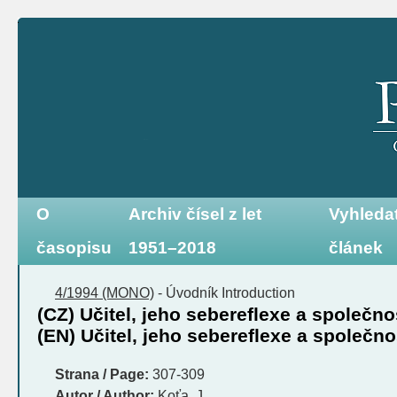
O
Archiv čísel z let
Vyhleda
časopisu
1951–2018
článek
4/1994 (MONO)
-
Úvodník
Introduction
(CZ) Učitel, jeho sebereflexe a společno
(EN) Učitel, jeho sebereflexe a společno
Strana / Page:
307-309
Autor / Author:
Koťa, J.