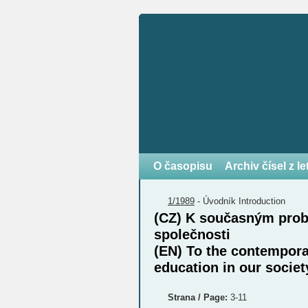
O časopisu
Archiv čísel z l
1/1989
-
Úvodník
Introduction
(CZ) K současným prob
společnosti
(EN) To the contempora
education in our societ
Strana / Page:
3-11