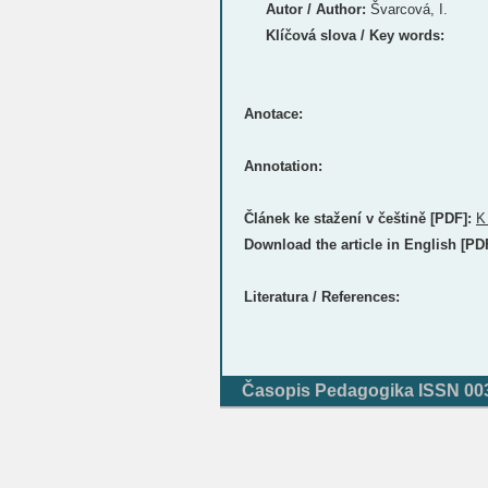
Autor / Author:
Švarcová, I.
Klíčová slova / Key words:
Anotace:
Annotation:
Článek ke stažení v češtině [PDF]:
K
Download the article in English [PD
Literatura / References:
Časopis Pedagogika ISSN 0031