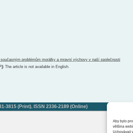
 současným problémům morálky a mravní výchovy v naší společnosti
F]:
The article is not available in English.
-3815 (Print), ISSN 2336-2189 (Online)
Aby bylo pro
většina web
Uchovávají v