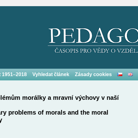
et 1951–2018
Vyhledat článek
Zásady cookies
lémům morálky a mravní výchovy v naší
ry problems of morals and the moral
y