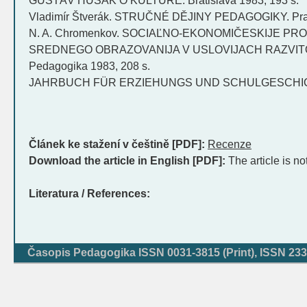
GUSTÁV HUSÁK O KULTÚRE. Bratislava 1983, 193 s.
Vladimír Štverák. STRUČNÉ DĚJINY PEDAGOGIKY. Prah
N. A. Chromenkov. SOCIAĽNO-EKONOMIČESKIJE P
SREDNEGO OBRAZOVANIJA V USLOVIJACH RAZVITO
Pedagogika 1983, 208 s.
JAHRBUCH FÜR ERZIEHUNGS UND SCHULGESCHIC
Článek ke stažení v češtině [PDF]:
Recenze
Download the article in English [PDF]:
The article is no
Literatura / References:
Časopis Pedagogika ISSN 0031-3815 (Print), ISSN 233