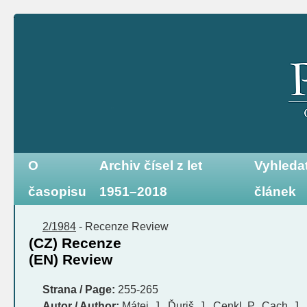
O
Archiv čísel z let
Vyhleda
časopisu
1951–2018
článek
2/1984
-
Recenze
Review
(CZ) Recenze
(EN) Review
Strana / Page:
255-265
Autor / Author:
Mátej, J., Ďuriš, J., Cenkl, P., Cach, J.