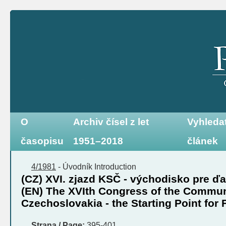
O
Archiv čísel z let
Vyhleda
časopisu
1951–2018
článek
4/1981
-
Úvodník
Introduction
(CZ) XVI. zjazd KSČ - východisko pre ďa
(EN) The XVIth Congress of the Communi
Czechoslovakia - the Starting Point for
Strana / Page:
395-401