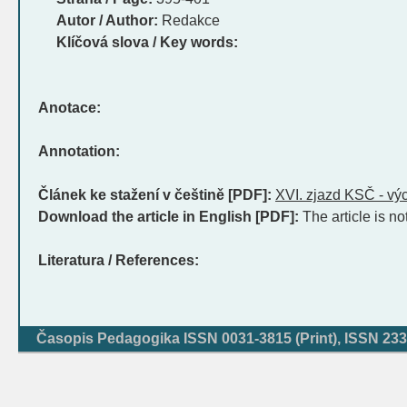
Autor / Author:
Redakce
Klíčová slova / Key words:
Anotace:
Annotation:
Článek ke stažení v češtině [PDF]:
XVI. zjazd KSČ - vý
Download the article in English [PDF]:
The article is no
Literatura / References:
Časopis Pedagogika ISSN 0031-3815 (Print), ISSN 233