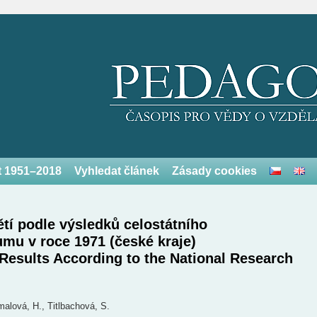
et 1951–2018
Vyhledat článek
Zásady cookies
ětí podle výsledků celostátního
mu v roce 1971 (české kraje)
 Results According to the National Research
alová, H., Titlbachová, S.