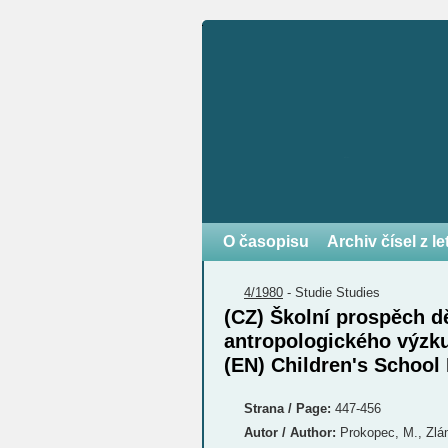
O časopisu
Archiv čísel z l
4/1980
-
Studie
Studies
(CZ) Školní prospěch d
antropologického výzku
(EN) Children's School
Strana / Page:
447-456
Autor / Author:
Prokopec, M., Zlám