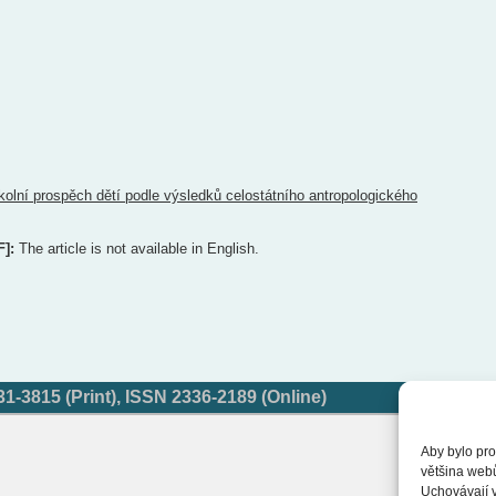
kolní prospěch dětí podle výsledků celostátního antropologického
F]:
The article is not available in English.
-3815 (Print), ISSN 2336-2189 (Online)
Aby bylo pro
většina web
Uchovávají v