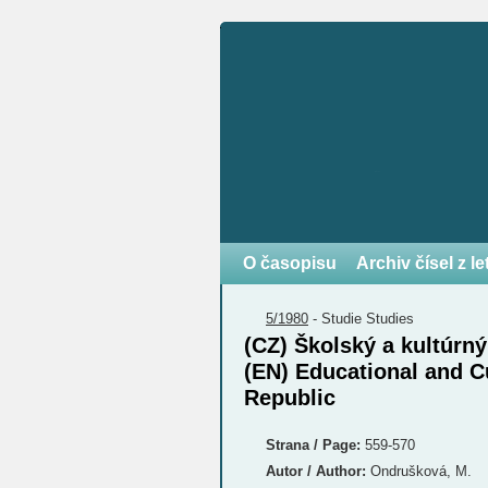
O časopisu
Archiv čísel z l
5/1980
-
Studie
Studies
(CZ) Školský a kultúrn
(EN) Educational and C
Republic
Strana / Page:
559-570
Autor / Author:
Ondrušková, M.