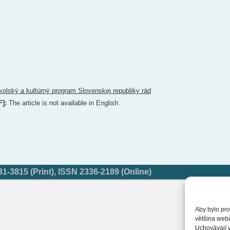
kolský a kultúrný program Slovenskej republiky rád
F]:
The article is not available in English.
-3815 (Print), ISSN 2336-2189 (Online)
Aby bylo pro
většina web
Uchovávají v