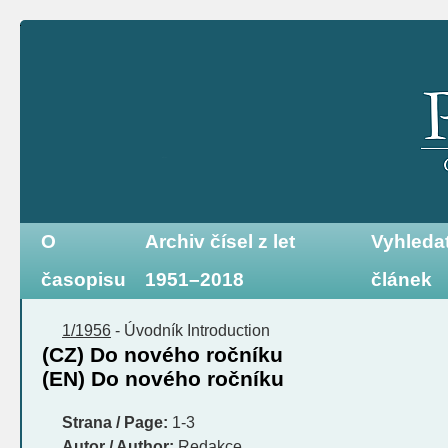
O
Archiv čísel z let
Vyhleda
časopisu
1951–2018
článek
1/1956
-
Úvodník
Introduction
(CZ) Do nového ročníku
(EN) Do nového ročníku
Strana / Page:
1-3
Autor / Author:
Redakce