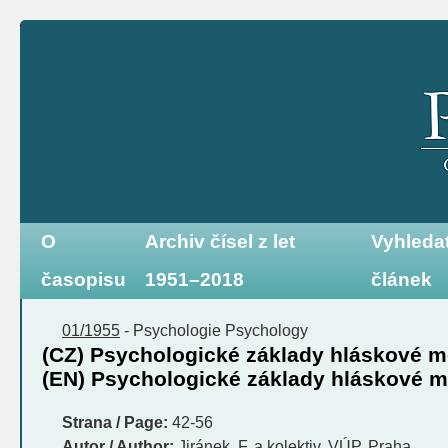
O
Archiv čísel z let
Vyhleda
časopisu
1951–2018
článek
01/1955
-
Psychologie
Psychology
(CZ) Psychologické základy hláskové me
(EN) Psychologické základy hláskové m
Strana / Page:
42-56
Autor / Author:
Jiránek, F. a kolektiv, VÚP, Praha