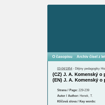
O časopisu
Archiv čísel z l
03-04/1954
-
Dějiny pedagogiky
Hi
(CZ) J. A. Komenský o
(EN) J. A. Komenský o
Strana / Page:
229-239
Autor / Author:
Henek, T.
Klíčová slova / Key words: