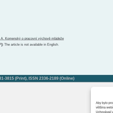
. A. Komenský o pracovní výchově mládeže
F]:
The article is not available in English.
-3815 (Print), ISSN 2336-2189 (Online)
Aby bylo pro
většina web
Uchovávají v