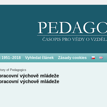
et 1951–2018
Vyhledat článek
Zásady cookies
story of Pedagogics
 pracovní výchově mládeže
 pracovní výchově mládeže