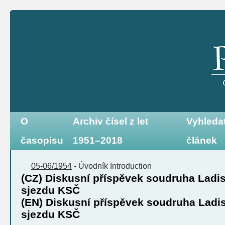
O
Archiv čísel z let
Vyhleda
časopisu
1951–2018
článek
05-06/1954
-
Úvodník
Introduction
(CZ) Diskusní příspěvek soudruha Ladisl
sjezdu KSČ
(EN) Diskusní příspěvek soudruha Ladisl
sjezdu KSČ