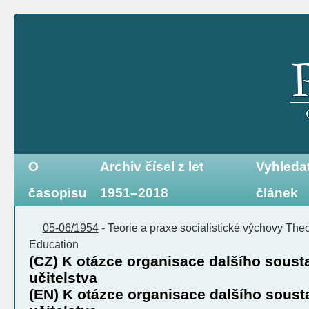
O
Archiv čísel z let
Vyhleda
časopisu
1951–2018
článek
05-06/1954
-
Teorie a praxe socialistické výchovy
Theo
Education
(CZ) K otázce organisace dalšího sous
učitelstva
(EN) K otázce organisace dalšího sous