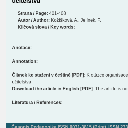
učitelstva
Strana / Page:
401-408
Autor / Author:
Kožíšková, A., Jelínek, F.
Klíčová slova / Key words:
Anotace:
Annotation:
Článek ke stažení v češtině [PDF]:
K otázce organisace
učitelstva
Download the article in English [PDF]:
The article is no
Literatura / References:
Časopis Pedagogika ISSN 0031-3815 (Print), ISSN 233