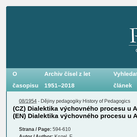
O
Archiv čísel z let
Vyhleda
časopisu
1951–2018
článek
08/1954
-
Dějiny pedagogiky
History of Pedagogics
(CZ) Dialektika výchovného procesu u 
(EN) Dialektika výchovného procesu u 
Strana / Page:
594-610
Autor / Author:
Kozel, F.