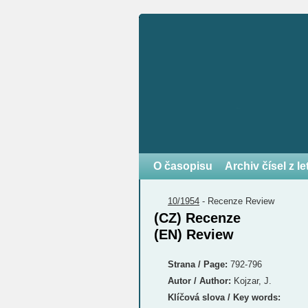
O časopisu
Archiv čísel z l
10/1954
-
Recenze
Review
(CZ) Recenze
(EN) Review
Strana / Page:
792-796
Autor / Author:
Kojzar, J.
Klíčová slova / Key words: