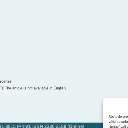
ecenze
F]:
The article is not available in English.
Aby bylo pro
většina web
-3815 (Print), ISSN 2336-2189 (Online)
Uchovávají v