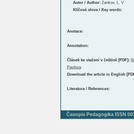
Autor / Author:
Zankov, L. V.
Klíčová slova / Key words:
Anotace:
Annotation:
Článek ke stažení v češtině [PDF]:
N
Pavlova
Download the article in English [PD
Literatura / References:
Časopis Pedagogika ISSN 0031