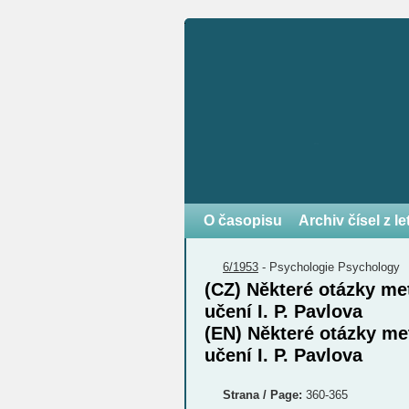
O časopisu
Archiv čísel z l
6/1953
-
Psychologie
Psychology
(CZ) Některé otázky me
učení I. P. Pavlova
(EN) Některé otázky me
učení I. P. Pavlova
Strana / Page:
360-365