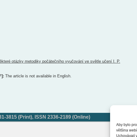
ěkteré otázky metodiky počátečního vyučování ve světle učení I. P.
F]:
The article is not available in English.
-3815 (Print), ISSN 2336-2189 (Online)
Aby bylo pro
většina web
Uchovávají v