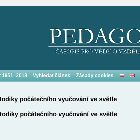
et 1951–2018
Vyhledat článek
Zásady cookies
todiky počátečního vyučování ve světle
todiky počátečního vyučování ve světle