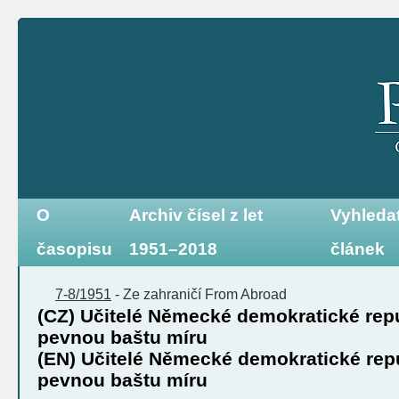
O
Archiv čísel z let
Vyhleda
časopisu
1951–2018
článek
7-8/1951
-
Ze zahraničí
From Abroad
(CZ) Učitelé Německé demokratické repu
pevnou baštu míru
(EN) Učitelé Německé demokratické repu
pevnou baštu míru