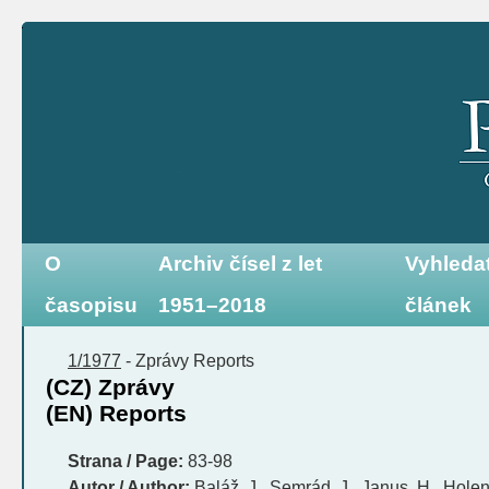
O
Archiv čísel z let
Vyhleda
časopisu
1951–2018
článek
1/1977
-
Zprávy
Reports
(CZ) Zprávy
(EN) Reports
Strana / Page:
83-98
Autor / Author:
Baláž, J., Semrád, J., Janus, H., Hole