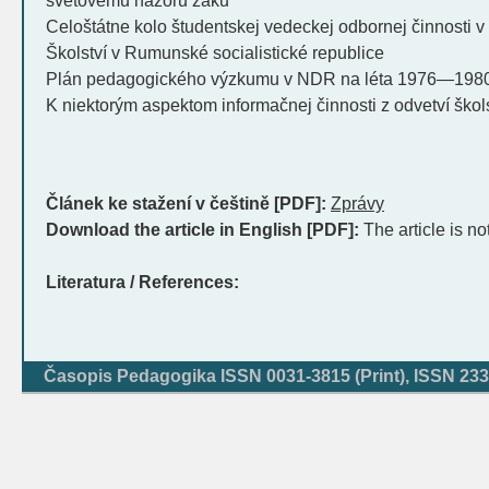
světovému názoru žáků
Celoštátne kolo študentskej vedeckej odbornej činnosti 
Školství v Rumunské socialistické republice
Plán pedagogického výzkumu v NDR na léta 1976—198
K niektorým aspektom informačnej činnosti z odvetví ško
Článek ke stažení v češtině [PDF]:
Zprávy
Download the article in English [PDF]:
The article is no
Literatura / References:
Časopis Pedagogika ISSN 0031-3815 (Print), ISSN 233