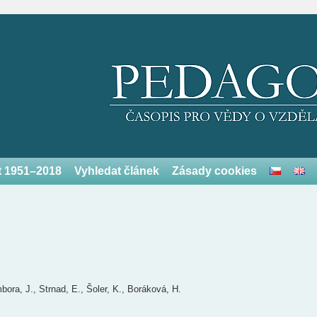
et 1951–2018
Vyhledat článek
Zásady cookies
ora, J., Strnad, E., Šoler, K., Boráková, H.