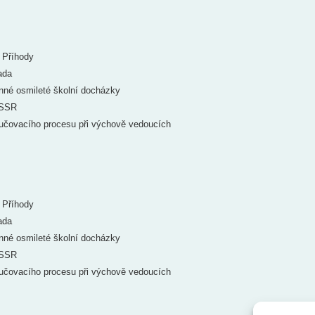
a Příhody
ada
nné osmileté školní docházky
SSSR
učovacího procesu při výchově vedoucích
a Příhody
ada
nné osmileté školní docházky
SSSR
učovacího procesu při výchově vedoucích