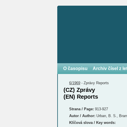
O časopisu
Archiv čísel z l
6/1969
-
Zprávy
Reports
(CZ) Zprávy
(EN) Reports
Strana / Page:
913-927
Autor / Author:
Urban, B. S., Bramb
Klíčová slova / Key words: