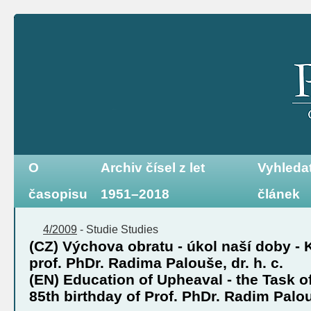
O
Archiv čísel z let
Vyhleda
časopisu
1951–2018
článek
4/2009
-
Studie
Studies
(CZ) Výchova obratu - úkol naší doby - 
prof. PhDr. Radima Palouše, dr. h. c.
(EN) Education of Upheaval - the Task o
85th birthday of Prof. PhDr. Radim Palouš