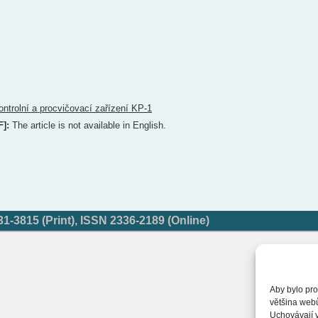
ontrolní a procvičovací zařízení KP-1
F]:
The article is not available in English.
-3815 (Print), ISSN 2336-2189 (Online)
Aby bylo pro
většina web
Uchovávají v