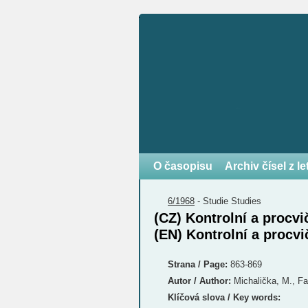
O časopisu
Archiv čísel z l
6/1968
-
Studie
Studies
(CZ) Kontrolní a procvi
(EN) Kontrolní a procvi
Strana / Page:
863-869
Autor / Author:
Michalička, M., Fa
Klíčová slova / Key words: