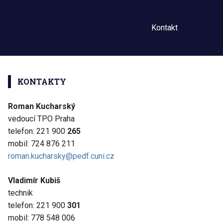
Kontakt
KONTAKTY
Roman Kucharský
vedoucí TPO Praha
telefon: 221 900
265
mobil: 724 876 211
roman.kucharsky@pedf.cuni.cz
Vladimír Kubiš
technik
telefon: 221 900
301
mobil: 778 548 006