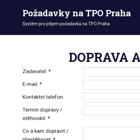
Požadavky na TPO Praha
Systém pro příjem požadavků na TPO Praha
Skip
to
DOPRAVA A
content
Zadavatel:
*
E-mail:
*
Kontaktní telefon:
Termín dopravy /
stěhování:
*
Co a kam dopravit /
přestěhovat:
*