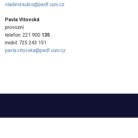
vladimir.kubis@pedf.cuni.cz
Pavla Vitovská
provozní
telefon: 221 900
135
mobil: 725 243 151
pavla.vitovska@pedf.cuni.cz