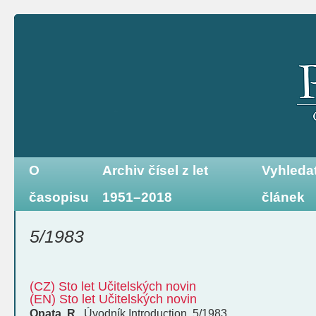
O
Archiv čísel z let
Vyhleda
časopisu
1951–2018
článek
5/1983
(CZ) Sto let Učitelských novin
(EN) Sto let Učitelských novin
Opata, R.
,
Úvodník
Introduction
,
5/1983