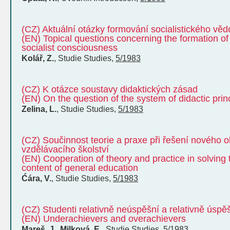
(CZ) Aktuální otázky formování socialistického v
(EN) Topical questions concerning the formation of
socialist consciousness
Kolář, Z.
,
Studie
Studies
,
5/1983
(CZ) K otázce soustavy didaktických zásad
(EN) On the question of the system of didactic prin
Zelina, L.
,
Studie
Studies
,
5/1983
(CZ) Součinnost teorie a praxe při řešení nového
vzdělávacího školství
(EN) Cooperation of theory and practice in solving
content of general education
Ćára, V.
,
Studie
Studies
,
5/1983
(CZ) Studenti relativně neúspěšní a relativně úspě
(EN) Underachievers and overachievers
Mareš, J., Milková, E.
,
Studie
Studies
,
5/1983