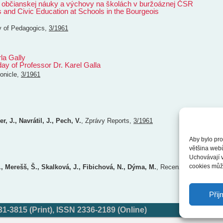
a občianskej náuky a výchovy na školách v buržoáznej ČSR
 and Civic Education at Schools in the Bourgeois
y of Pedagogics
,
3/1961
la Gally
day of Professor Dr. Karel Galla
onicle
,
3/1961
er, J., Navrátil, J., Pech, V.
,
Zprávy
Reports
,
3/1961
Aby bylo pro
většina web
Uchovávají v
cookies může
, Merešš, Š., Skalková, J., Fibichová, N., Dýma, M.
,
Recenze
Přij
-3815 (Print), ISSN 2336-2189 (Online)