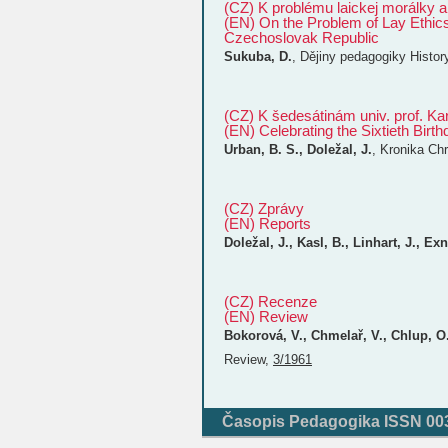
(CZ) K problému laickej morálky 
(EN) On the Problem of Lay Ethics
Czechoslovak Republic
Sukuba, D.
,
Dějiny pedagogiky
Histor
(CZ) K šedesátinám univ. prof. Kar
(EN) Celebrating the Sixtieth Birth
Urban, B. S., Doležal, J.
,
Kronika
Chr
(CZ) Zprávy
(EN) Reports
Doležal, J., Kasl, B., Linhart, J., Exn
(CZ) Recenze
(EN) Review
Bokorová, V., Chmelař, V., Chlup, O.
Review
,
3/1961
Časopis Pedagogika ISSN 0031