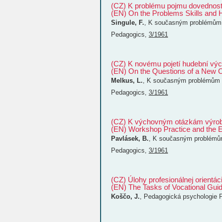
(CZ) K problému pojmu dovednosti
(EN) On the Problems Skills and Ha
Singule, F.
,
K současným problémům 
Pedagogics
,
3/1961
(CZ) K novému pojetí hudební vých
(EN) On the Questions of a New Co
Melkus, L.
,
K současným problémům š
Pedagogics
,
3/1961
(CZ) K výchovným otázkám výrob
(EN) Workshop Practice and the E
Pavlásek, B.
,
K současným problémům
Pedagogics
,
3/1961
(CZ) Úlohy profesionálnej orientác
(EN) The Tasks of Vocational Gui
Koščo, J.
,
Pedagogická psychologie