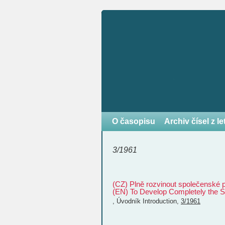
O časopisu
Archiv čísel z l
3/1961
(CZ) Plně rozvinout společenské po
(EN) To Develop Completely the S
,
Úvodník
Introduction
,
3/1961